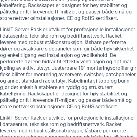
kabelføring. Rackskapet er designet for høy stabilitet og
pålitelig drift i krevende IT-miljøer, og passer både små og
store nettverksinstallasjoner. CE og RoHS sertifisert.
LinkIT Server Rack er utviklet for profesjonelle installasjoner
i datasentre, tekniske rom og bedriftsnettverk. Racket
leveres med robust stålkonstruksjon, låsbare perforerte
dører og avtakbare sidepaneler som gir både høy sikkerhet
og enkel tilgang ved installasjon og vedlikehold. De
perforerte dørene bidrar til effektiv ventilasjon og optimal
kjøling av aktivt utstyr. Justerbare 19” monteringsprofiler gir
fleksibilitet for montering av servere, switcher, patchpaneler
og annet standard rackutstyr. Kabelinntak i topp og bunn
gjør det enkelt å etablere en ryddig og strukturert
kabelføring. Rackskapet er designet for høy stabilitet og
pålitelig drift i krevende IT-miljøer, og passer både små og
store nettverksinstallasjoner. CE og RoHS sertifisert.
LinkIT Server Rack er utviklet for profesjonelle installasjoner
i datasentre, tekniske rom og bedriftsnettverk. Racket
leveres med robust stålkonstruksjon, låsbare perforerte