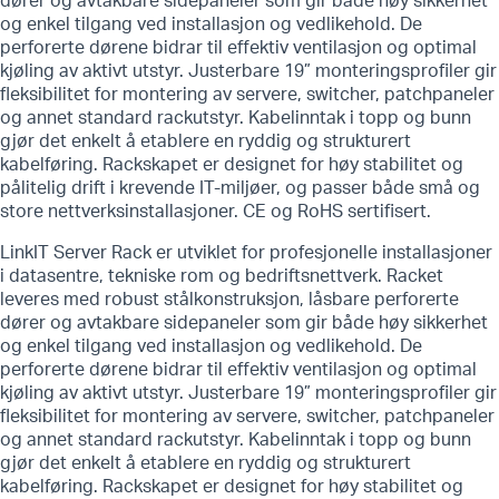
dører og avtakbare sidepaneler som gir både høy sikkerhet
og enkel tilgang ved installasjon og vedlikehold. De
perforerte dørene bidrar til effektiv ventilasjon og optimal
kjøling av aktivt utstyr. Justerbare 19” monteringsprofiler gir
fleksibilitet for montering av servere, switcher, patchpaneler
og annet standard rackutstyr. Kabelinntak i topp og bunn
gjør det enkelt å etablere en ryddig og strukturert
kabelføring. Rackskapet er designet for høy stabilitet og
pålitelig drift i krevende IT-miljøer, og passer både små og
store nettverksinstallasjoner. CE og RoHS sertifisert.
LinkIT Server Rack er utviklet for profesjonelle installasjoner
i datasentre, tekniske rom og bedriftsnettverk. Racket
leveres med robust stålkonstruksjon, låsbare perforerte
dører og avtakbare sidepaneler som gir både høy sikkerhet
og enkel tilgang ved installasjon og vedlikehold. De
perforerte dørene bidrar til effektiv ventilasjon og optimal
kjøling av aktivt utstyr. Justerbare 19” monteringsprofiler gir
fleksibilitet for montering av servere, switcher, patchpaneler
og annet standard rackutstyr. Kabelinntak i topp og bunn
gjør det enkelt å etablere en ryddig og strukturert
kabelføring. Rackskapet er designet for høy stabilitet og