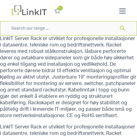
0
LinkIT Server Rack er utviklet for profesjonelle installasjoner
i datasentre, tekniske rom og bedriftsnettverk. Racket
leveres med robust stålkonstruksjon, låsbare perforerte
dører og avtakbare sidepaneler som gir både høy sikkerhet
og enkel tilgang ved installasjon og vedlikehold. De
perforerte dørene bidrar til effektiv ventilasjon og optimal
kjøling av aktivt utstyr. Justerbare 19” monteringsprofiler gir
fleksibilitet for montering av servere, switcher, patchpaneler
og annet standard rackutstyr. Kabelinntak i topp og bunn
gjør det enkelt å etablere en ryddig og strukturert
kabelføring. Rackskapet er designet for høy stabilitet og
pålitelig drift i krevende IT-miljøer, og passer både små og
store nettverksinstallasjoner. CE og RoHS sertifisert.
LinkIT Server Rack er utviklet for profesjonelle installasjoner
i datasentre, tekniske rom og bedriftsnettverk. Racket