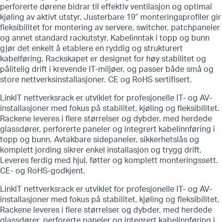
perforerte dørene bidrar til effektiv ventilasjon og optimal
kjøling av aktivt utstyr. Justerbare 19” monteringsprofiler gir
fleksibilitet for montering av servere, switcher, patchpaneler
og annet standard rackutstyr. Kabelinntak i topp og bunn
gjør det enkelt å etablere en ryddig og strukturert
kabelføring. Rackskapet er designet for høy stabilitet og
pålitelig drift i krevende IT-miljøer, og passer både små og
store nettverksinstallasjoner. CE og RoHS sertifisert.
LinkIT nettverksrack er utviklet for profesjonelle IT- og AV-
installasjoner med fokus på stabilitet, kjøling og fleksibilitet.
Rackene leveres i flere størrelser og dybder, med herdede
glassdører, perforerte paneler og integrert kabelinnføring i
topp og bunn. Avtakbare sidepaneler, sikkerhetslås og
komplett jording sikrer enkel installasjon og trygg drift.
Leveres ferdig med hjul, føtter og komplett monteringssett.
CE- og RoHS-godkjent.
LinkIT nettverksrack er utviklet for profesjonelle IT- og AV-
installasjoner med fokus på stabilitet, kjøling og fleksibilitet.
Rackene leveres i flere størrelser og dybder, med herdede
glassdører, perforerte paneler og integrert kabelinnføring i