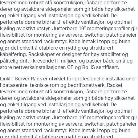
leveres med robust stålkonstruksjon, låsbare perforerte
dører og avtakbare sidepaneler som gir både høy sikkerhet
og enkel tilgang ved installasjon og vedlikehold. De
perforerte dørene bidrar til effektiv ventilasjon og optimal
kjøling av aktivt utstyr. Justerbare 19” monteringsprofiler gir
fleksibilitet for montering av servere, switcher, patchpaneler
og annet standard rackutstyr. Kabelinntak i topp og bunn
gjør det enkelt å etablere en ryddig og strukturert
kabelføring. Rackskapet er designet for høy stabilitet og
pålitelig drift i krevende IT-miljøer, og passer både små og
store nettverksinstallasjoner. CE og RoHS sertifisert.
LinkIT Server Rack er utviklet for profesjonelle installasjoner
i datasentre, tekniske rom og bedriftsnettverk. Racket
leveres med robust stålkonstruksjon, låsbare perforerte
dører og avtakbare sidepaneler som gir både høy sikkerhet
og enkel tilgang ved installasjon og vedlikehold. De
perforerte dørene bidrar til effektiv ventilasjon og optimal
kjøling av aktivt utstyr. Justerbare 19” monteringsprofiler gir
fleksibilitet for montering av servere, switcher, patchpaneler
og annet standard rackutstyr. Kabelinntak i topp og bunn
gjør det enkelt å etablere en ryddig og strukturert