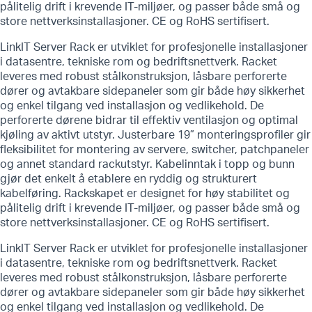
pålitelig drift i krevende IT-miljøer, og passer både små og
store nettverksinstallasjoner. CE og RoHS sertifisert.
LinkIT Server Rack er utviklet for profesjonelle installasjoner
i datasentre, tekniske rom og bedriftsnettverk. Racket
leveres med robust stålkonstruksjon, låsbare perforerte
dører og avtakbare sidepaneler som gir både høy sikkerhet
og enkel tilgang ved installasjon og vedlikehold. De
perforerte dørene bidrar til effektiv ventilasjon og optimal
kjøling av aktivt utstyr. Justerbare 19” monteringsprofiler gir
fleksibilitet for montering av servere, switcher, patchpaneler
og annet standard rackutstyr. Kabelinntak i topp og bunn
gjør det enkelt å etablere en ryddig og strukturert
kabelføring. Rackskapet er designet for høy stabilitet og
pålitelig drift i krevende IT-miljøer, og passer både små og
store nettverksinstallasjoner. CE og RoHS sertifisert.
LinkIT Server Rack er utviklet for profesjonelle installasjoner
i datasentre, tekniske rom og bedriftsnettverk. Racket
leveres med robust stålkonstruksjon, låsbare perforerte
dører og avtakbare sidepaneler som gir både høy sikkerhet
og enkel tilgang ved installasjon og vedlikehold. De